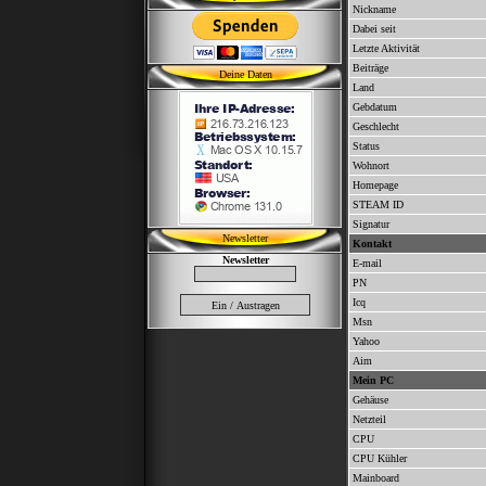
Nickname
Dabei seit
Letzte Aktivität
Beiträge
Deine Daten
Land
Gebdatum
Geschlecht
Status
Wohnort
Homepage
STEAM ID
Signatur
Newsletter
Kontakt
Newsletter
E-mail
PN
Icq
Msn
Yahoo
Aim
Mein PC
Gehäuse
Netzteil
CPU
CPU Kühler
Mainboard