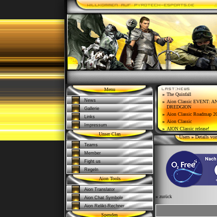
Menu
»
The Quinfall
News
»
Aion Classic EVENT: 
DREDGION
Gallerie
»
Aion Classic Roadmap 2
Links
»
Aion Classic
Impressum
»
AION Classic release!
Unser Clan
Users
»
Details vo
Teams
Member
Fight us
Regeln
Aion Tools
Aion Translator
«
zurück
Aion Chat Symbole
Aion Relikt-Rechner
Spenden