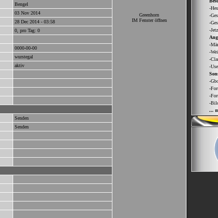
Bes
Bengel
-Heu
03 Nov 2014
Greenhorn
-Ges
IM Fenster öffnen
28 Dec 2014 - 03:58
-Ges
-Jet
0, pro Tag: 0
Ang
-Män
0000-00-00
-Wei
wurstegal
-Cla
aktiv
-Use
Sons
-Gbo
-For
-For
-Bil
... 
Senden
Senden