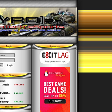
Login
Sponsoren
Regist
Server Status
ssic:
 - Atreia
[PYRO]=-
ak :
[PYRO]=-
Statistik