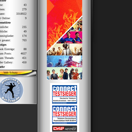
ucher
te:
43
tern:
279
amt:
3318922
zt Online:
9
emeldete
nliche:
235
bliche:
49
nmitglieder:
174
r gesamt:
703
tiges
ok Einträge:
88
um Posts:
4657
um Threads:
451
der Gallery:
450
mehr
Web Schutz