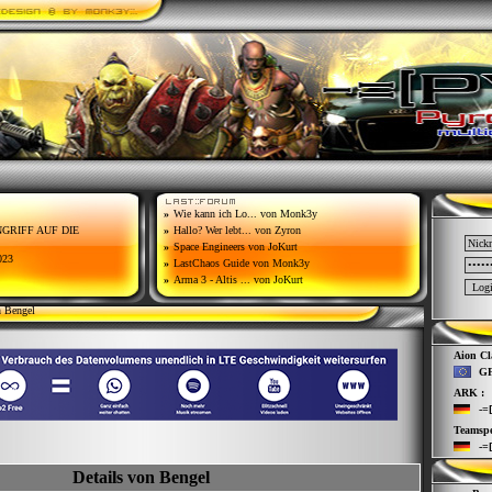
»
Wie kann ich Lo...
von Monk3y
ANGRIFF AUF DIE
»
Hallo? Wer lebt...
von Zyron
»
Space Engineers
von JoKurt
023
»
LastChaos Guide
von Monk3y
»
Arma 3 - Altis ...
von JoKurt
n Bengel
Aion Cla
GF
ARK :
-=
Teamspe
-=
Details von Bengel