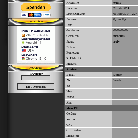
Nickname
exlulz
Dabei seit
22 Feb 2014
Letzte Aktivität
09 Mar 2014 - 22:4
Beiträge
0, pro Tag: 0
Deine Daten
Land
Gebdatum
0000-00-00
Geschlecht
männlich
Status
aktiv
Wohnort
Homepage
STEAM ID
Signatur
Newsletter
Kontakt
Newsletter
E-mail
Senden
PN
Senden
Icq
Msn
Yahoo
Aim
Mein PC
Gehäuse
Netzteil
CPU
CPU Kühler
Mainboard