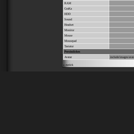
RAM
GraKa
HDD
Sound
Headset
Monitor
Mouse
Mousepad
Tastatur
Persönliches
Avatar
include/images/avat
«
zurück