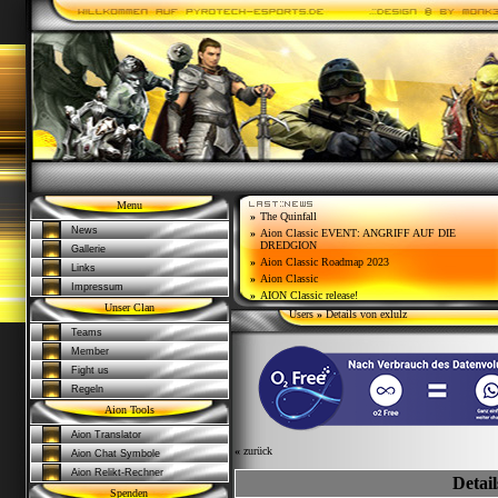
Menu
»
The Quinfall
News
»
Aion Classic EVENT: ANGRIFF AUF DIE
DREDGION
Gallerie
»
Aion Classic Roadmap 2023
Links
»
Aion Classic
Impressum
»
AION Classic release!
Unser Clan
Users
»
Details von exlulz
Teams
Member
Fight us
Regeln
Aion Tools
Aion Translator
«
zurück
Aion Chat Symbole
Aion Relikt-Rechner
Detail
Spenden