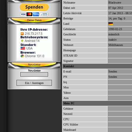
Nickname
Blackwave
Dabei seit
07 Apr 2012
Letzte Aktivität
17 Jan 2013 - 08:5
Beiträge
14, pro Tag: 0
Deine Daten
Land
Gebdatum
1990-02-23
Geschlecht
männlich
Status
inaktiv
Wohnort
Mühlhausen
Homepage
STEAM ID
Signatur
Newsletter
Kontakt
Newsletter
E-mail
Senden
PN
Senden
Icq
Msn
Yahoo
Aim
Mein PC
Gehäuse
Netzteil
CPU
CPU Kühler
Mainboard