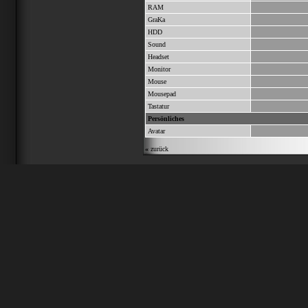
RAM
GraKa
HDD
Sound
Headset
Monitor
Mouse
Mousepad
Tastatur
Persönliches
Avatar
«
zurück