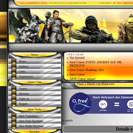
Menu
»
The Quinfall
News
»
Aion Classic EVENT: ANGRIFF AUF DIE
DREDGION
Gallerie
»
Aion Classic Roadmap 2023
Links
»
Aion Classic
Impressum
»
AION Classic release!
Unser Clan
Users
»
Details von Blackwave
Teams
Member
Fight us
Regeln
Aion Tools
Aion Translator
«
zurück
Aion Chat Symbole
Aion Relikt-Rechner
Details 
Spenden