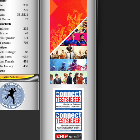
ucher
te:
332
tern:
279
amt:
3319211
zt Online:
23
emeldete
nliche:
235
bliche:
49
nmitglieder:
174
r gesamt:
703
tiges
ok Einträge:
88
um Posts:
4657
um Threads:
451
der Gallery:
450
mehr
Web Schutz