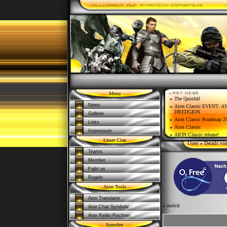
Menu
»
The Quinfall
News
»
Aion Classic EVENT: 
DREDGION
Gallerie
»
Aion Classic Roadmap 2
Links
»
Aion Classic
Impressum
»
AION Classic release!
Unser Clan
Users
»
Details vo
Teams
Member
Fight us
Regeln
Aion Tools
Aion Translator
«
zurück
Aion Chat Symbole
Aion Relikt-Rechner
Spenden