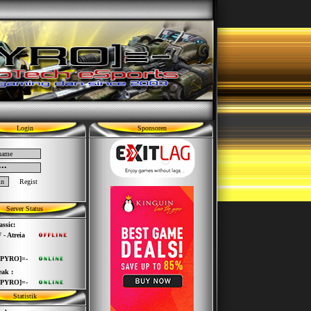
Login
Sponsoren
Regist
Server Status
ssic:
 - Atreia
[PYRO]=-
ak :
[PYRO]=-
Statistik