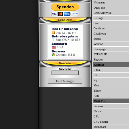
Nickname
Dabei seit
Letzte Aktivität
Beiträge
Deine Daten
Land
Gebdatum
Geschlecht
Status
Wohnort
Homepage
STEAM ID
Signatur
Newsletter
Kontakt
Newsletter
E-mail
PN
Icq
Msn
Yahoo
Aim
Mein PC
Gehäuse
Netzteil
CPU
CPU Kühler
Mainboard