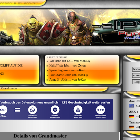
»
Wie kann ich Lo...
von Monk3y
ANGRIFF AUF DIE
»
Hallo? Wer lebt...
von Zyron
»
Space Engineers
von JoKurt
023
»
LastChaos Guide
von Monk3y
»
Arma 3 - Altis ...
von JoKurt
n Grandmaster
Aion Cla
GF
ARK :
-=
Teamspe
-=
Details von Grandmaster