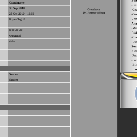
Bes
Grandmaster
-Heu
30 Sep 2010
Greenhorn
-Ges
IM Fenster öffnen
25 Oct 2010 - 16:56
-Ges
-Jet
0, pro Tag: 0
Ang
-Män
0000-00-00
-Wei
wurstegal
-Cla
aktiv
-Use
Sons
-Gbo
-For
-For
-Bil
... 
Senden
Senden